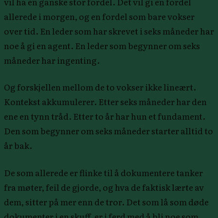
vil ha en ganske stor fordel. Det vil gi en fordel
allerede i morgen, og en fordel som bare vokser
over tid. En leder som har skrevet i seks måneder har
noe å gi en agent. En leder som begynner om seks
måneder har ingenting.
Og forskjellen mellom de to vokser ikke lineært.
Kontekst akkumulerer. Etter seks måneder har den
ene en tynn tråd. Etter to år har hun et fundament.
Den som begynner om seks måneder starter alltid to
år bak.
De som allerede er flinke til å dokumentere tanker
fra møter, feil de gjorde, og hva de faktisk lærte av
dem, sitter på mer enn de tror. Det som lå som døde
dokumenter i en skuff, er i ferd med å bli noe som