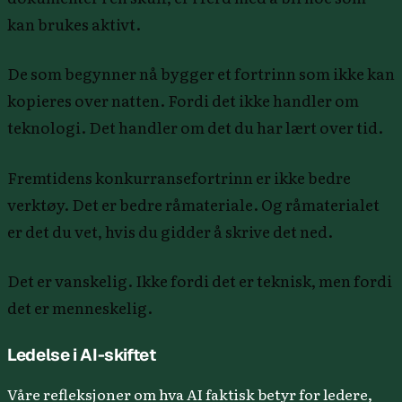
kan brukes aktivt.
De som begynner nå bygger et fortrinn som ikke kan
kopieres over natten. Fordi det ikke handler om
teknologi. Det handler om det du har lært over tid.
Fremtidens konkurransefortrinn er ikke bedre
verktøy. Det er bedre råmateriale. Og råmaterialet
er det du vet, hvis du gidder å skrive det ned.
Det er vanskelig. Ikke fordi det er teknisk, men fordi
det er menneskelig.
Ledelse i AI-skiftet
Våre refleksjoner om hva AI faktisk betyr for ledere,