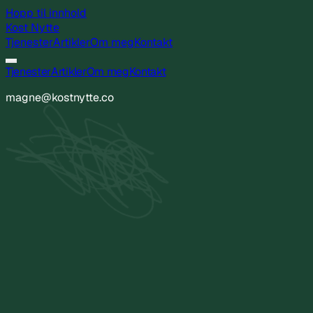
Hopp til innhold
Kost
Nytte
Tjenester
Artikler
Om meg
Kontakt
Tjenester
Artikler
Om meg
Kontakt
magne@kostnytte.co