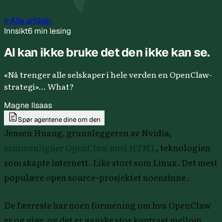
←
Alle artikler
Innsikt
6 min lesing
AI kan ikke bruke det den ikke kan se.
«Nå trenger alle selskaper i hele verden en OpenClaw-
strategi»... What?
Magne Ilsaas
Spør agentene dine om den
Jensen Huang, grunnleggeren av Nvidia,
sammenligner OpenClaw med HTML
, teknologien
som skapte internett. Like stort som Linux. Det mest
populære open source-prosjektet noensinne.
De færreste har noen formening om hva OpenClaw
er og gjør, og det er ganske stor kontrast mellom