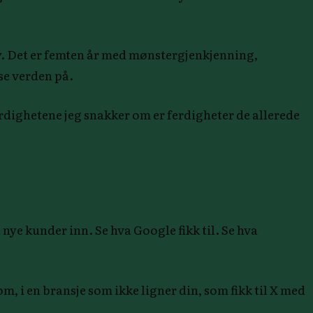
ey. Det er femten år med mønstergjenkjenning,
se verden på.
ferdighetene jeg snakker om er ferdigheter de allerede
nye kunder inn. Se hva Google fikk til. Se hva
m, i en bransje som ikke ligner din, som fikk til X med