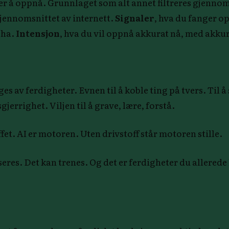
ver å oppnå. Grunnlaget som alt annet filtreres gjenno
jennomsnittet av internett.
Signaler
, hva du fanger o
l ha.
Intensjon
, hva du vil oppnå akkurat nå, med akkur
av ferdigheter. Evnen til å koble ting på tvers. Til å sty
gjerrighet. Viljen til å grave, lære, forstå.
et. AI er motoren. Uten drivstoff står motoren stille.
seres. Det kan trenes. Og det er ferdigheter du allerede h