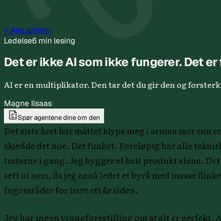
←
Alle artikler
Ledelse
6 min lesing
Det er ikke AI som ikke fungerer. Det er 
AI er en multiplikator. Den tar det du gir den og forster
Magne Ilsaas
Spør agentene dine om den
Det siste året har måttet klype meg i armen mer enn en
skjedde det noe. Det funket. Foreløpig har alle teknis
testerne i gang. Jeg bygger et helt produkt alene. D
sett ut som, da jeg ennå ledet et byrå med masse flinke
fagområder for bare ett år siden.
Jeg har ingen vrangforestilling om at alt er perfekt. 