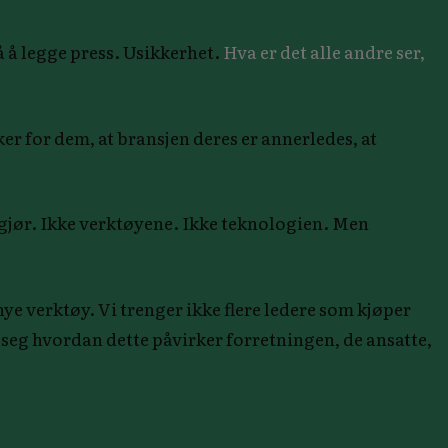
å å legge press. Usikkerhet.
Hva er det alle andre ser,
er for dem, at bransjen deres er annerledes, at
gjør. Ikke verktøyene. Ikke teknologien. Men
nye verktøy. Vi trenger ikke flere ledere som kjøper
 seg hvordan dette påvirker forretningen, de ansatte,