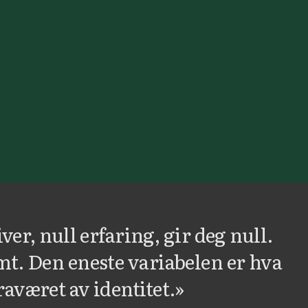
er, null erfaring, gir deg null.
omt. Den eneste variabelen er hva
raværet av identitet.»