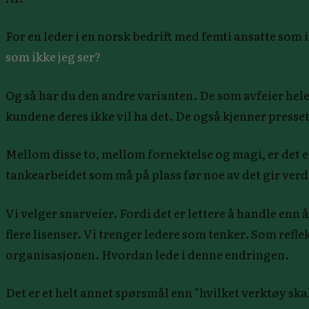
For en leder i en norsk bedrift med femti ansatte som
som ikke jeg ser?
Og så har du den andre varianten. De som avfeier hele 
kundene deres ikke vil ha det. De også kjenner presset
Mellom disse to, mellom fornektelse og magi, er det 
tankearbeidet som må på plass før noe av det gir verd
Vi velger snarveier. Fordi det er lettere å handle enn 
flere lisenser. Vi trenger ledere som tenker. Som ref
organisasjonen. Hvordan lede i denne endringen.
Det er et helt annet spørsmål enn "hvilket verktøy skal