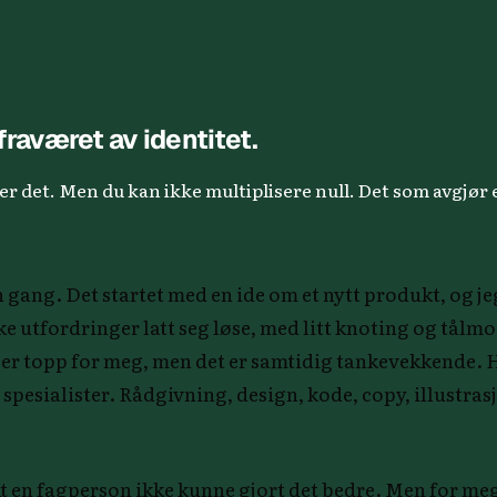
fraværet av identitet.
ker det. Men du kan ikke multiplisere null. Det som avgjør 
 gang. Det startet med en ide om et nytt produkt, og je
ke utfordringer latt seg løse, med litt knoting og tålm
et er topp for meg, men det er samtidig tankevekkende.
 spesialister. Rådgivning, design, kode, copy, illustras
At en fagperson ikke kunne gjort det bedre. Men for meg