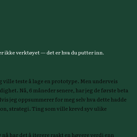
er ikke verktøyet — det er hva du putter inn.
g ville teste å lage en prototype. Men underveis
odighet. Nå, 6 måneder senere, har jeg de første beta
 Hvis jeg oppsummerer for meg selv hva dette hadde
jon, strategi. Ting som ville krevd syv ulike
 nå har det å iterere raskt en høyere verdi enn