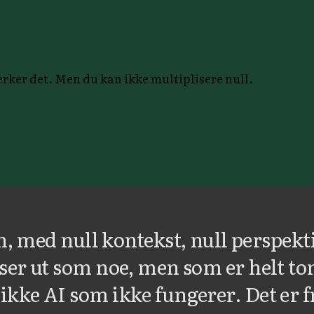
terker det. Men du kan ikke multiplisere null.
n, med null kontekst, null perspektiv
 ser ut som noe, men som er helt t
 ikke AI som ikke fungerer. Det er f