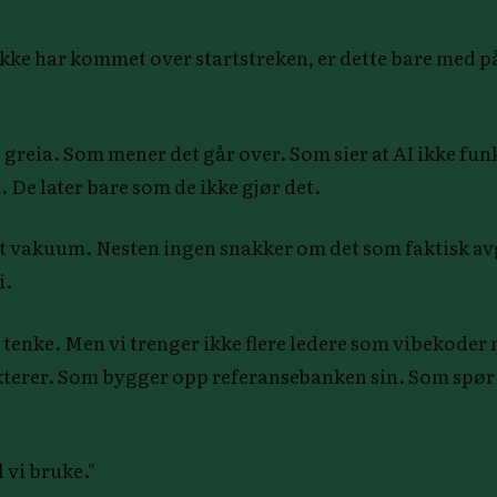
 ikke har kommet over startstreken, er dette bare med p
greia. Som mener det går over. Som sier at AI ikke funk
. De later bare som de ikke gjør det.
et vakuum. Nesten ingen snakker om det som faktisk av
i.
å tenke. Men vi trenger ikke flere ledere som vibekoder 
lekterer. Som bygger opp referansebanken sin. Som spør
 vi bruke."