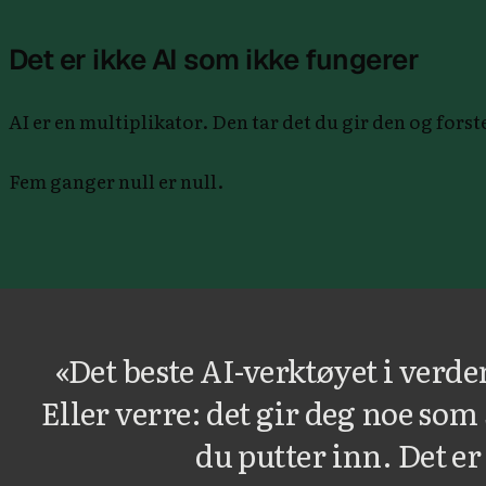
Det er ikke AI som ikke fungerer
AI er en multiplikator. Den tar det du gir den og fors
Fem ganger null er null.
«Det beste AI-verktøyet i verde
Eller verre: det gir deg noe som
du putter inn. Det er