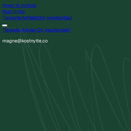
Hopp til innhold
Kost
Nytte
Tjenester
Artikler
Om meg
Kontakt
Tjenester
Artikler
Om meg
Kontakt
magne@kostnytte.co